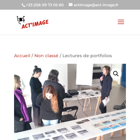
+33 (0)6 09 73 05 80
actimage@act-image.fr
Accueil
/
Non classé
/ Lectures de portfolios