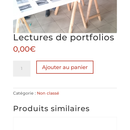
Lectures de portfolios
0,00
€
quantité
Ajouter au panier
de
Lectures
de
portfolios
Catégorie :
Non classé
Produits similaires