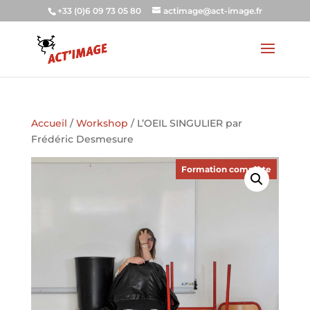
+33 (0)6 09 73 05 80
actimage@act-image.fr
Accueil
/
Workshop
/ L’OEIL SINGULIER par
Frédéric Desmesure
Formation complète